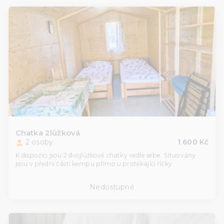
Chatka 2lůžková
2 osoby
1 600 Kč
K dispozici jsou 2 dvojlůžkové chatky vedle sebe. Situovány
jsou v přední části kempu přímo u protékající říčky.
Nedostupné