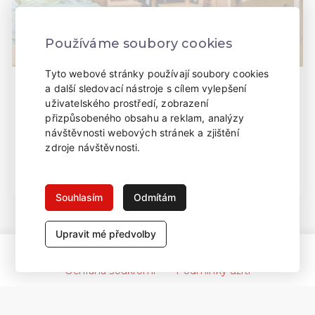
Používáme soubory cookies
Tyto webové stránky používají soubory cookies
a další sledovací nástroje s cílem vylepšení
Chatka 5 lůžková
5 osob
3 000 Kč
uživatelského prostředí, zobrazení
přizpůsobeného obsahu a reklam, analýzy
V kempu máme k dispozici 1 pětilůžkovou chatku. Chatka stojí
návštěvnosti webových stránek a zjištění
samostatně naproti dětskému hřišti a přímo u protékající
říčky.
zdroje návštěvnosti.
Nedostupné
Souhlasím
Odmítám
Upravit mé předvolby
Kontaktní údaje
Všeobecné obchodní podmínky
Ochrana soukromí
Podmínky užití